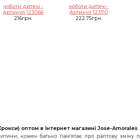
чоботи дитячі -
чоботи дитячі -
Артикул 123066
Артикул 123110
216грн.
222.75грн.
Крокси) оптом в інтернет магазині Jose-Amorales
итини, кожен батько пам'ятає про раптову зміну 