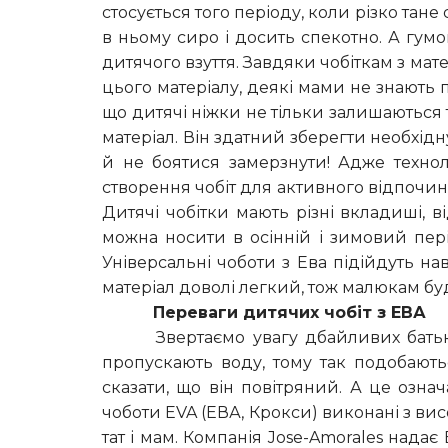
стосується того періоду, коли різко тане 
в ньому сиро і досить спекотно. А гум
дитячого взуття. Завдяки чобіткам з мат
цього матеріалу, деякі мами не знають п
що дитячі ніжки не тільки залишаються 
матеріал. Він здатний зберегти необхідн
й не боятися замерзнути! Адже технол
створення чобіт для активного відпочинк
Дитячі чобітки мають різні вкладиші, 
можна носити в осінній і зимовий пер
Універсальні чоботи з Ева підійдуть нав
матеріал доволі легкий, тож малюкам буд
Переваги дитячих чобіт з ЕВА
Звертаємо увагу дбайливих батькі
пропускають воду, тому так подобають
сказати, що він повітряний. А це означ
чоботи EVA (ЕВА, Крокси) виконані з в
тат і мам. Компанія Jose-Amorales надає