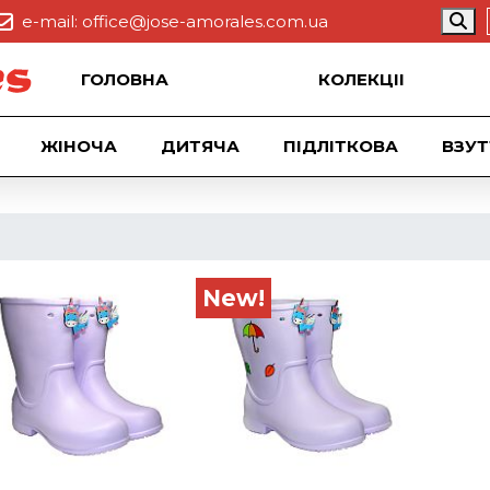
e-mail:
office@jose-amorales.com.ua
ГОЛОВНА
КОЛЕКЦII
ЖІНОЧА
ДИТЯЧА
ПІДЛІТКОВА
ВЗУТ
New!