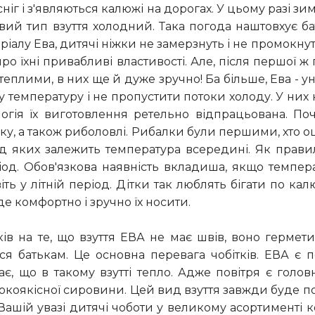
сніг і з'являються калюжі на дорогах. У цьому разі зи
овий тип взуття холодний. Така погода наштовхує ба
еріалу Ева, дитячі ніжки не замерзнуть і не промокн
ро їхні привабливі властивості. Але, після першої ж
теплими, в них ще й дуже зручно! Ба більше, Ева - 
у температуру і не пропустити потоки холоду. У них 
огія їх виготовлення ретельно відпрацьована. Поч
у, а також риболовлі. Рибалки були першими, хто оці
від яких залежить температура всередині. Як правил
іод. Обов'язкова наявність вкладиша, якщо темпер
іть у літній період. Дітки так люблять бігати по ка
е комфортно і зручно їх носити.
в на те, що взуття ЕВА не має швів, воно гермети
ся батькам. Це основна перевага чобітків. ЕВА є
ає, що в такому взутті тепло. Адже повітря є голо
исокоякісної сировини. Цей вид взуття завжди буде
 Вашій увазі дитячі чоботи у великому асортименті к