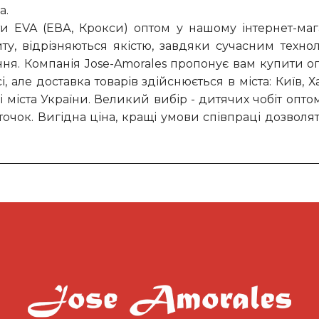
а.
 EVA (ЕВА, Крокси) оптом у нашому інтернет-мага
айту, відрізняються якістю, завдяки сучасним техно
я. Компанія Jose-Amorales пропонує вам купити оп
але доставка товарів здійснюється в міста: Київ, Хар
 міста України. Великий вибір - дитячих чобіт опт
точок. Вигідна ціна, кращі умови співпраці дозволя