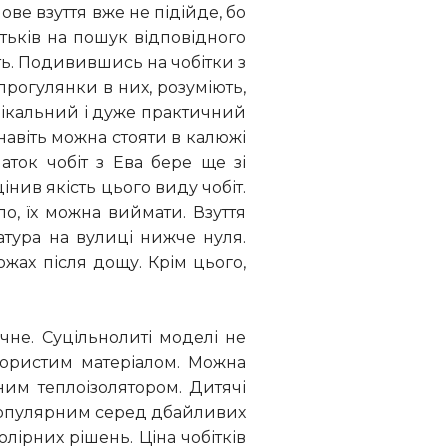
мове взуття вже не підійде, бо
тьків на пошук відповідного
уть. Подивившись на чобітки з
 прогулянки в них, розуміють,
унікальний і дуже практичний
навіть можна стояти в калюжі
аток чобіт з Ева бере ще зі
нив якість цього виду чобіт.
о, їх можна виймати. Взуття
атура на вулиці нижче нуля.
люжах після дощу. Крім цього,
чне. Суцільнолиті моделі не
 пористим матеріалом. Можна
вним теплоізолятором. Дитячі
 популярним серед дбайливих
олірних рішень. Ціна чобітків