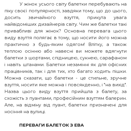
У жінок усього світу балетки перебувають на
піку своєї популярності, завдяки тому, що до цього,
досить звичайного взуття, прикута увага
найвідоміших дизайнерів світу. Чим же балетки такі
привабливі для жінок? Основна перевага цього
виду взуття полягає в тому, що носити його можна
практично з будь-яким одягом! Влітку, а також
теплою осінню або навесні ви можете вдягнути
балетки з шортами, спідницею, сукнею, сарафаном
і навіть штанами. Балетки незамінні як для офісних
працівників, так і для тих, хто багато ходить пішки.
Можна сказати, що балетки - це стильне, зручне
взуття, носити яке можна і повсякденно, і "на вихід".
Назва цього виду взуття прийшла з балету, за
схожість з пуантами, професійним взуттям балерин.
Але, на відміну від пуант, балетки призначені для
носіння на вулиці.
ПЕРЕВАГИ БАЛЕТОК З ЕВА