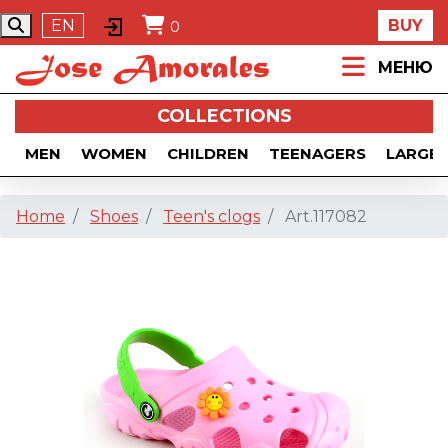
EN
BUY
0
МЕНЮ
COLLECTIONS
MEN
WOMEN
CHILDREN
TEENAGERS
LARGE 
Home
Shoes
Teen's clogs
Art.117082