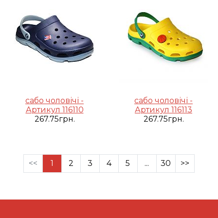
сабо чоловічі -
сабо чоловічі -
Артикул 116110
Артикул 116113
267.75грн.
267.75грн.
<<
1
2
3
4
5
...
30
>>