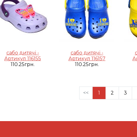
сабо дитячі -
сабо дитячі -
Артикул 116155
Артикул 116157
А
110.25грн.
110.25грн.
<<
1
2
3