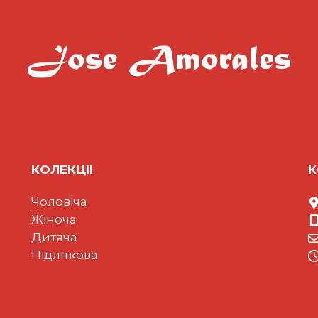
КОЛЕКЦII
К
Чоловіча
Жіноча
Дитяча
Підліткова