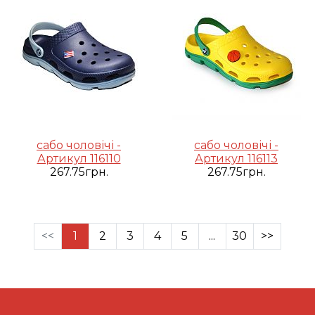
сабо чоловічі -
сабо чоловічі -
Артикул 116110
Артикул 116113
267.75грн.
267.75грн.
<<
1
2
3
4
5
...
30
>>