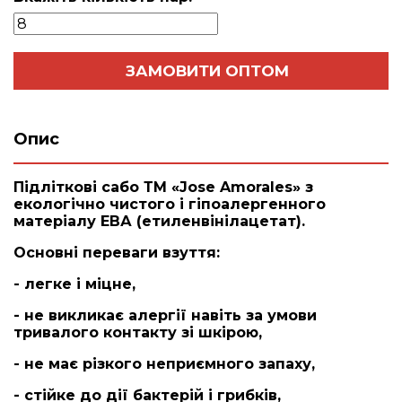
ЗАМОВИТИ ОПТОМ
Опис
Підліткові сабо ТМ «Jose Amorales» з
екологічно чистого і гіпоалергенного
матеріалу ЕВА (етиленвінілацетат).
Основні переваги взуття:
- легке і міцне,
- не викликає алергії навіть за умови
тривалого контакту зі шкірою,
- не має різкого неприємного запаху,
- стійке до дії бактерій і грибків,