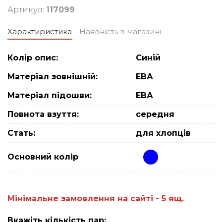
Артикул:
117099
Характиристика
Наявність в магазині
Колір опис:
Синій
Матеріал зовнішній:
ЕВА
Матеріал підошви:
ЕВА
Повнота взуття:
середня
Стать:
для хлопців
Основний колiр
Мiнiмальне замовлення на сайтi - 5 ящ.
Вкажіть кількість пар: