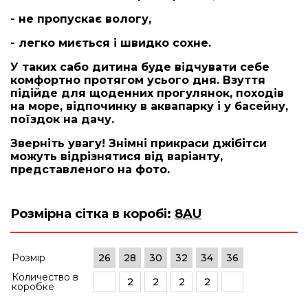
- не пропускає вологу,
- легко миється і швидко сохне.
У таких сабо дитина буде відчувати себе
комфортно протягом усього дня. Взуття
підійде для щоденних прогулянок, походів
на море, відпочинку в аквапарку і у басейну,
поїздок на дачу.
Зверніть увагу! Знімні прикраси джібітси
можуть відрізнятися від варіанту,
представленого на фото.
Розмірна сітка в коробі:
8AU
Розмір
26
28
30
32
34
36
Количество в
2
2
2
2
коробке