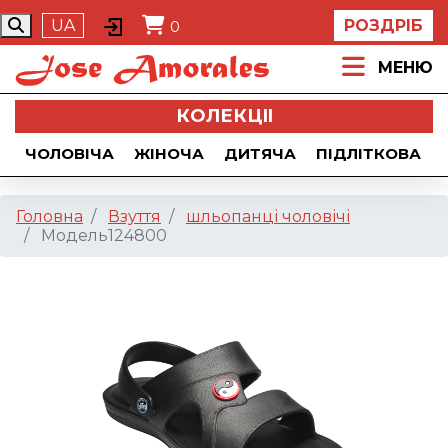
UA
РОЗДРІБ
0
МЕНЮ
КОЛЕКЦII
ЧОЛОВІЧА
ЖІНОЧА
ДИТЯЧА
ПІДЛІТКОВА
Головна
Взуття
шльопанці чоловічі
Модель124800