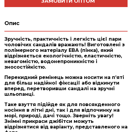
ЗАМОВИТИ ОПТОМ
Опис
Зручність, практичність і легкість цієї пари
чоловічих сандалів вражають! Виготовлені з
полімерного матеріалу ЕВА (пінка), який
відрізняється екологічністю, еластичністю,
невагомістю, водонепроникністю і
зносостійкістю.
Перекидний ремінець можна носити на п’яті
для більш надійної фіксації або відкинути
вперед, перетворивши сандалі на зручні
шльопанці.
Таке взуття підійде як для повсякденного
носіння в літні дні, так і для відпочинку на
морі, природі, дачі тощо. Зверніть увагу!
Знімні прикраси джібітси можуть
відрізнятися від варіанту, представленого на