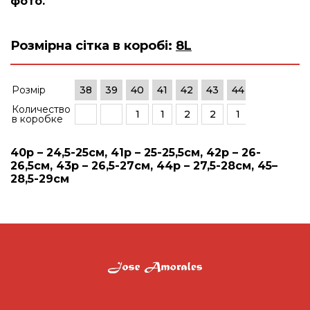
фото.
Розмірна сітка в коробі:
8L
Розмір
38
39
40
41
42
43
44
45
46
Количество
1
1
2
2
1
1
в коробке
40р – 24,5-25см, 41р – 25-25,5см, 42р – 26-
26,5см, 43р – 26,5-27см, 44р – 27,5-28см, 45–
28,5-29см