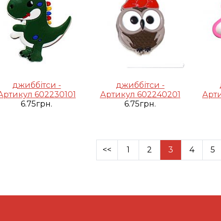
джиббітси -
джиббітси -
Артикул 602230101
Артикул 602240201
Арт
6.75грн.
6.75грн.
<<
1
2
3
4
5