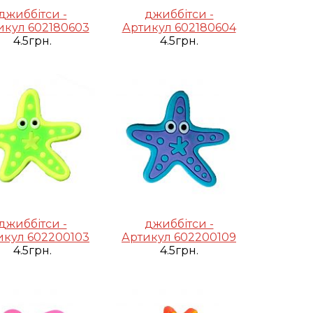
джиббітси -
джиббітси -
икул 602180603
Артикул 602180604
4.5грн.
4.5грн.
джиббітси -
джиббітси -
икул 602200103
Артикул 602200109
4.5грн.
4.5грн.