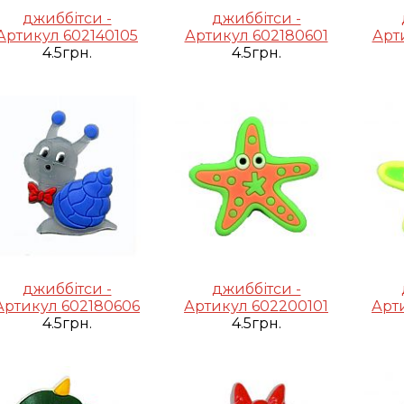
джиббітси -
джиббітси -
Артикул 602140105
Артикул 602180601
Арт
4.5грн.
4.5грн.
джиббітси -
джиббітси -
Артикул 602180606
Артикул 602200101
Арт
4.5грн.
4.5грн.