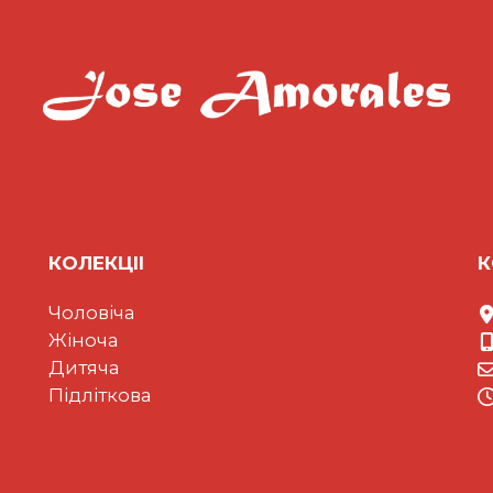
КОЛЕКЦII
К
Чоловіча
Жіноча
Дитяча
Підліткова