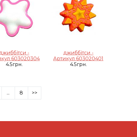
джиббітси -
джиббітси -
икул 603020304
Артикул 603020401
4.5грн.
4.5грн.
...
8
>>