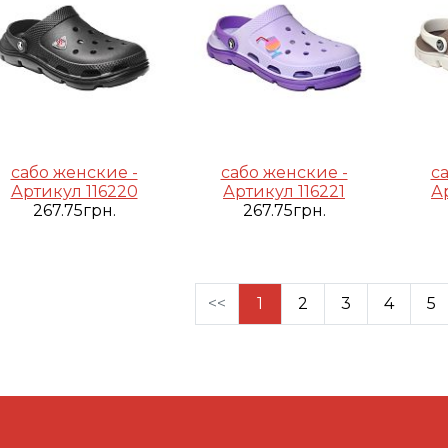
сабо женские -
сабо женские -
с
Артикул 116220
Артикул 116221
А
267.75грн.
267.75грн.
<<
1
2
3
4
5