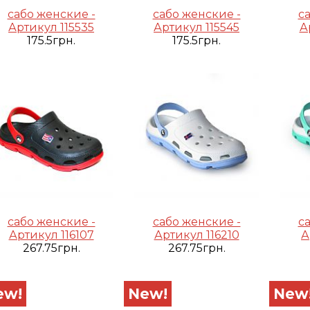
сабо женские -
сабо женские -
с
Артикул 115535
Артикул 115545
А
175.5грн.
175.5грн.
сабо женские -
сабо женские -
с
Артикул 116107
Артикул 116210
А
267.75грн.
267.75грн.
ew!
New!
New