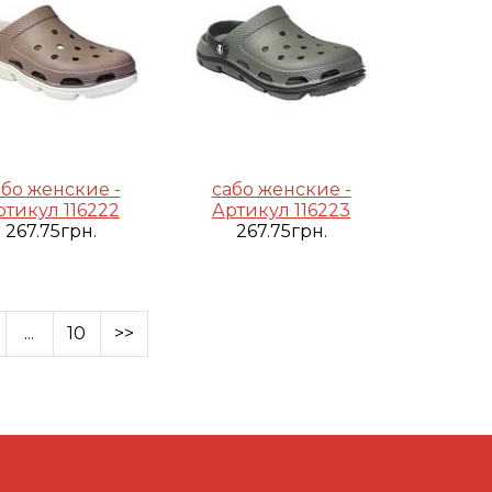
або женские -
сабо женские -
ртикул 116222
Артикул 116223
267.75грн.
267.75грн.
...
10
>>