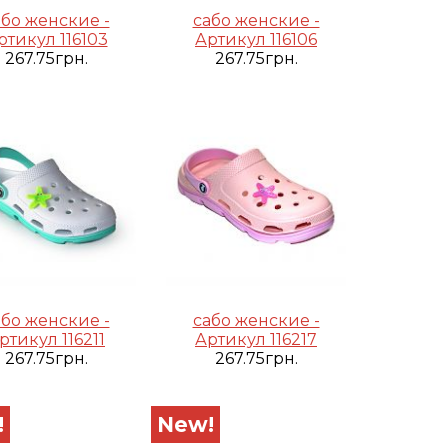
або женские -
сабо женские -
ртикул 116103
Артикул 116106
267.75грн.
267.75грн.
або женские -
сабо женские -
ртикул 116211
Артикул 116217
267.75грн.
267.75грн.
!
New!