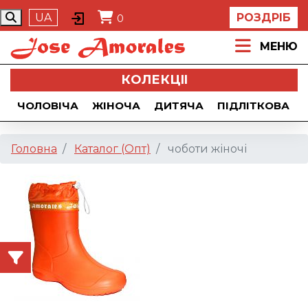
UA
РОЗДРІБ
0
МЕНЮ
КОЛЕКЦII
ЧОЛОВІЧА
ЖІНОЧА
ДИТЯЧА
ПІДЛІТКОВА
Головна
Каталог (Опт)
чоботи жіночі