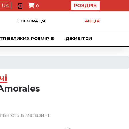
UA
РОЗДРІБ
0
СПІВПРАЦЯ
АКЦIЯ
ТЯ ВЕЛИКИХ РОЗМІРІВ
ДЖИБIТСИ
чі
Amorales
явність в магазині