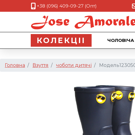
+38 (096) 409-09-27 (Опт)
КОЛЕКЦII
ЧОЛОВІЧА
Головна
Взуття
чоботи дитячі
Модель12305