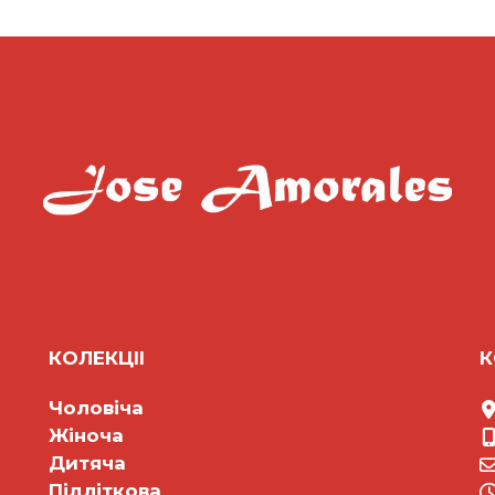
КОЛЕКЦII
К
Чоловіча
Жіноча
Дитяча
Підліткова