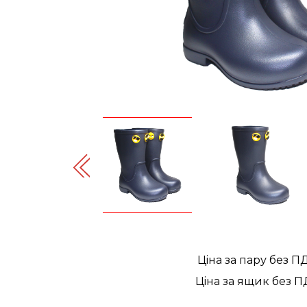
Цiна за пару без П
Цiна за ящик без П