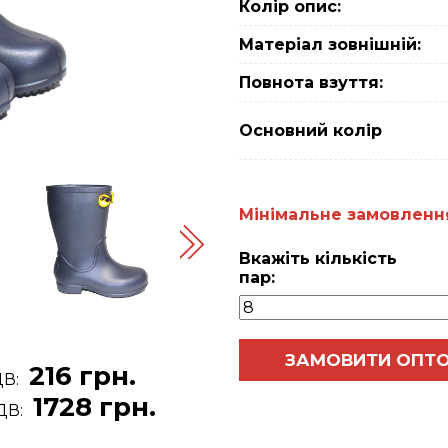
Колір опис:
Матеріал зовнішній:
Повнота взуття:
Основний колiр
Мiнiмальне замовлення 
Вкажіть кількість
пар:
ЗАМОВИТИ ОПТ
216 грн.
ДВ:
1728 грн.
ДВ: