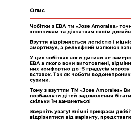
Опис
Чобітки з ЕВА тм «Jose Amorales» то
хлопчикам та дівчаткам своїм дизайн
Взуття відрізняється легкістю і міцн
амортизує, а рельєфний малюнок запо
У цих чобітках ноги дитини не замерз
ЕВА з якого вони виготовлені, відмінн
них комфортно до -5 градусів морозу
вставок. Так як чоботи водонепроникн
сухими.
Тому з взуттям ТМ «Jose Amorales» В
позбавляти дітей задоволення бігати
скільки їм заманеться!
Зверніть увагу! Знімні прикраси джіб
відрізнятися від варіанту, представл