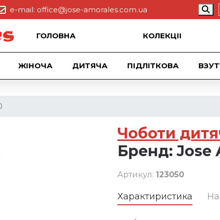
e-mail:
office@jose-amorales.com.ua
ГОЛОВНА
КОЛЕКЦII
ЖІНОЧА
ДИТЯЧА
ПІДЛІТКОВА
ВЗУТ
0
Чоботи дитя
Бренд:
Jose 
Артикул:
123050
Характиристика
На