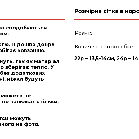
Розмірна сітка в кор
чно сподобаються
Розмір
ом.
істю. Підошва добре
Количество в коробке
бігає ковзанню.
22р – 13,5-14см, 24р – 14
нуть, так як матеріал
о зберігає тепло. У
 без додаткових
і, ніжки будуть
и можете не
 по калюжах стільки,
ітси можуть
еного на фото.