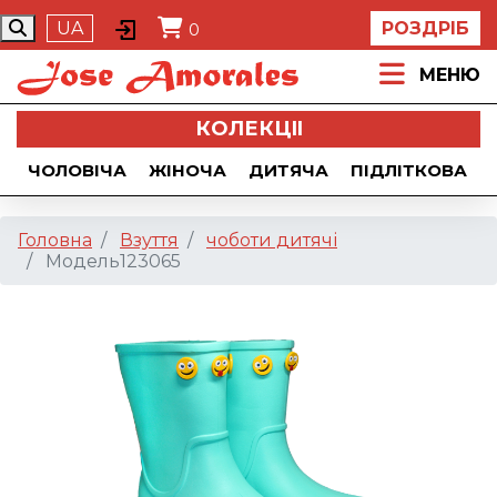
UA
РОЗДРІБ
0
МЕНЮ
КОЛЕКЦII
ЧОЛОВІЧА
ЖІНОЧА
ДИТЯЧА
ПІДЛІТКОВА
Головна
Взуття
чоботи дитячі
Модель123065