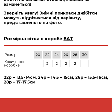
заманеться!
Зверніть увагу! Знімні прикраси джібітси
можуть відрізнятися від варіанту,
представленого на фото.
Розмірна сітка в коробі:
8AT
Розмір
20
22
24
26
28
30
Количество в
2
2
2
2
коробке
22р – 13,5-14см, 24р – 14,5 – 15см, 26р – 15,5-16см,
28р – 17-17,5см