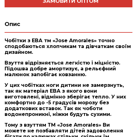
ЗАМОВИТИ ОПТОМ
Опис
Чобітки з ЕВА тм «Jose Amorales» точно
сподобаються хлопчикам та дівчаткам своїм
дизайном.
Взуття відрізняється легкістю і міцністю.
Підошва добре амортизує, а рельєфний
малюнок запобігає ковзанню.
У цих чобітках ноги дитини не замерзнуть,
так як матеріал ЕВА з якого вони
виготовлені, відмінно зберігає тепло. У них
комфортно до -5 градусів морозу без
додаткових вставок. Так як чоботи
водонепроникні, ніжки будуть сухими.
Тому з взуттям ТМ «Jose Amorales» Ви
можете не позбавляти дітей задоволення
бігати по калюжах стільки, скільки їм