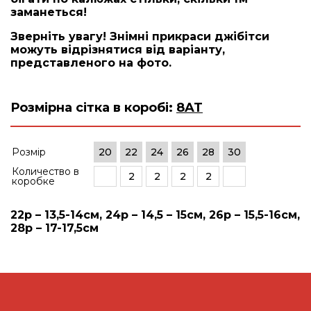
заманеться!
Зверніть увагу! Знімні прикраси джібітси
можуть відрізнятися від варіанту,
представленого на фото.
Розмірна сітка в коробі:
8AT
Розмір
20
22
24
26
28
30
Количество в
2
2
2
2
коробке
22р – 13,5-14см, 24р – 14,5 – 15см, 26р – 15,5-16см,
28р – 17-17,5см