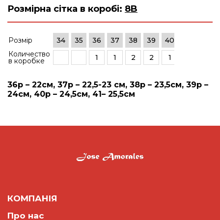
Розмірна сітка в коробі:
8B
Розмір
34
35
36
37
38
39
40
41
42
Количество
1
1
2
2
1
1
в коробке
36р – 22см, 37р – 22,5-23 см, 38р – 23,5см, 39р –
24см, 40р – 24,5см, 41– 25,5см
КОМПАНІЯ
Про нас