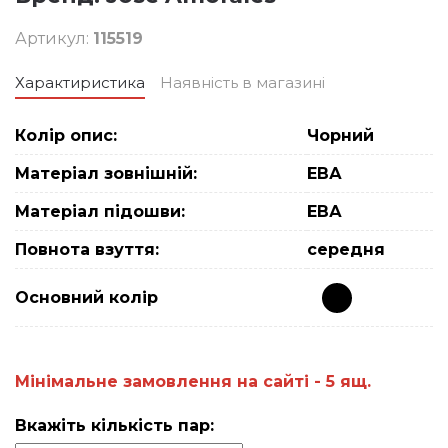
Артикул:
115519
Характиристика
Наявність в магазині
Колір опис:
Чорний
Матеріал зовнішній:
ЕВА
Матеріал підошви:
ЕВА
Повнота взуття:
середня
Основний колiр
Мiнiмальне замовлення на сайтi - 5 ящ.
Вкажіть кількість пар: