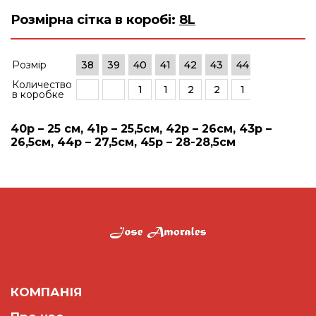
Розмірна сітка в коробі:
8L
Розмір
38
39
40
41
42
43
44
45
46
Количество
1
1
2
2
1
1
в коробке
40р – 25 см, 41р – 25,5см, 42р – 26см, 43р –
26,5см, 44р – 27,5см, 45р – 28-28,5см
КОМПАНІЯ