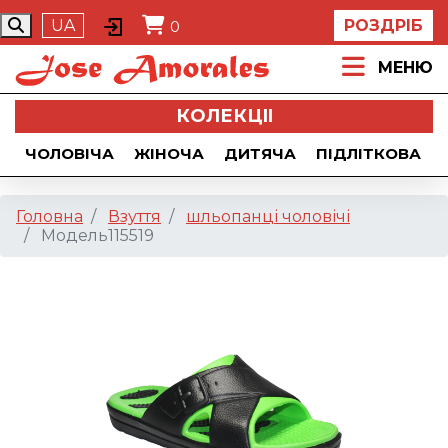
UA
РОЗДРІБ
0
МЕНЮ
КОЛЕКЦII
ЧОЛОВІЧА
ЖІНОЧА
ДИТЯЧА
ПІДЛІТКОВА
Головна
Взуття
шльопанці чоловічі
Модель115519