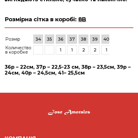
Розмірна сітка в коробі:
8B
Розмір
34
35
36
37
38
39
40
41
42
Количество
1
1
2
2
1
1
в коробке
36р – 22см, 37р – 22,5-23 см, 38р – 23,5см, 39р –
24см, 40р – 24,5см, 41– 25,5см