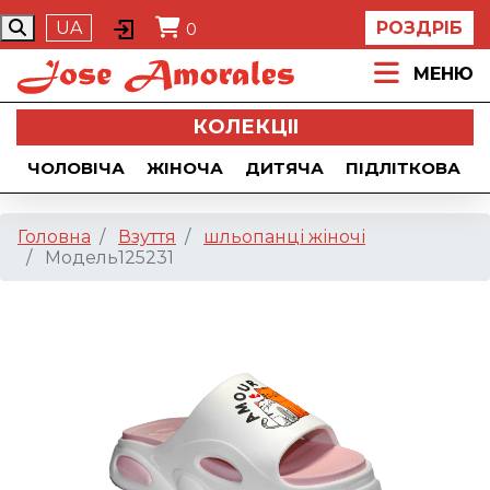
UA
РОЗДРІБ
0
МЕНЮ
КОЛЕКЦII
ЧОЛОВІЧА
ЖІНОЧА
ДИТЯЧА
ПІДЛІТКОВА
Головна
Взуття
шльопанці жіночі
Модель125231