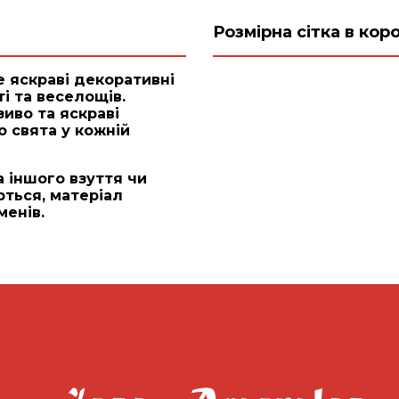
Розмірна сітка в коро
е яскраві декоративні
і та веселощів.
иво та яскраві
 свята у кожній
а іншого взуття чи
ються, матеріал
менів.