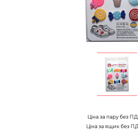
Цiна за пару без П
Цiна за ящик без П