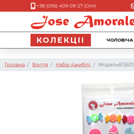
+38 (096) 409-09-27 (Опт)
КОЛЕКЦII
ЧОЛОВІЧА
Головна
Взуття
Набір джибітс
Модель613501