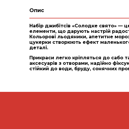
Опис
Набір джибітсів «Солодке свято» — ц
елементи, що дарують настрій радост
Кольорові льодяники, апетитне мороз
цукерки створюють ефект маленького
деталі.
Прикраси легко кріпляться до сабо т
аксесуарів з отворами, надійно фіксу
стійкий до води, бруду, сонячних про