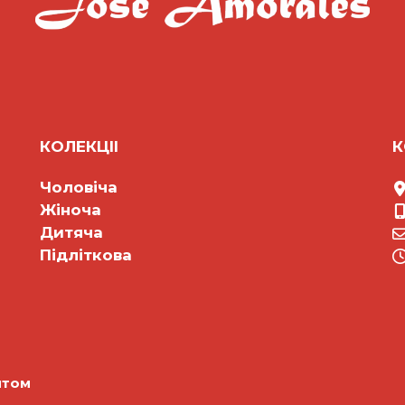
КОЛЕКЦII
К
Чоловіча
Жіноча
Дитяча
Підліткова
птом