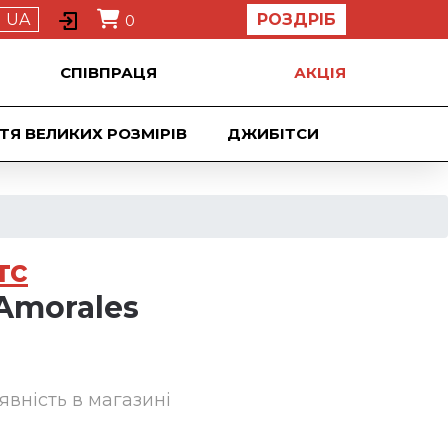
UA
РОЗДРІБ
0
СПІВПРАЦЯ
АКЦIЯ
ТЯ ВЕЛИКИХ РОЗМІРІВ
ДЖИБIТСИ
тс
Amorales
явність в магазині