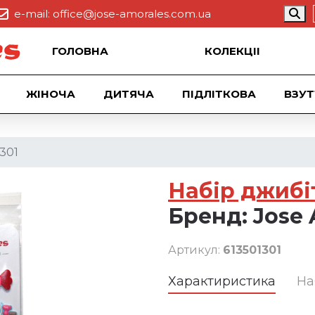
e-mail:
office@jose-amorales.com.ua
ГОЛОВНА
КОЛЕКЦII
ЖІНОЧА
ДИТЯЧА
ПІДЛІТКОВА
ВЗУТ
301
Набір джибі
Бренд:
Jose 
Артикул:
613501301
Характиристика
На