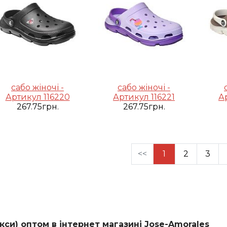
сабо жіночі -
сабо жіночі -
Артикул 116220
Артикул 116221
А
267.75грн.
267.75грн.
<<
1
2
3
окси) оптом в інтернет магазині Jose-Amorales