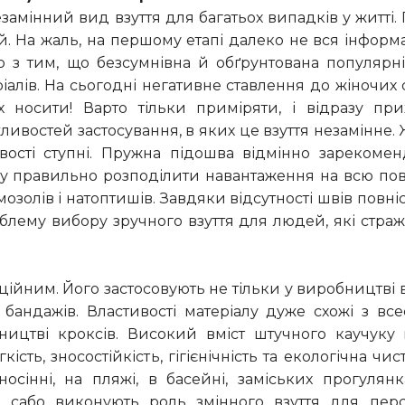
езамінний вид взуття для багатьох випадків у житті.
. На жаль, на першому етапі далеко не вся інформац
о з тим, що безсумнівна й обґрунтована популярн
ріалів. На сьогодні негативне ставлення до жіночих
х носити! Варто тільки приміряти, і відразу пр
ивостей застосування, в яких це взуття незамінне. Ж
ості ступні. Пружна підошва відмінно зарекоменд
гу правильно розподілити навантаження на всю по
мозолів і натоптишів. Завдяки відсутності швів повн
облему вибору зручного взуття для людей, які страж
ійним. Його застосовують не тільки у виробництві в
, бандажів. Властивості матеріалу дуже схожі з вс
бництві кроксів. Високий вміст штучного каучуку
сть, зносостійкість, гігієнічність та екологічна чи
сінні, на пляжі, в басейні, заміських прогулянк
 сабо виконують роль змінного взуття для персон