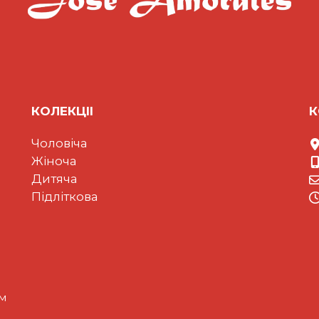
КОЛЕКЦII
К
Чоловіча
Жіноча
Дитяча
Підліткова
ом