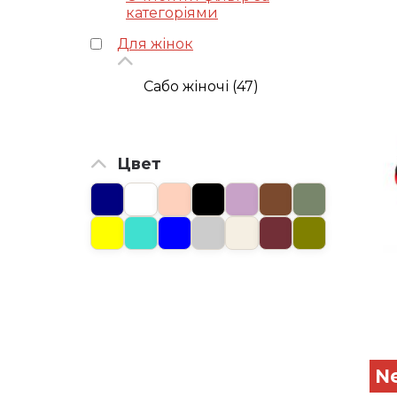
категоріями
Для жінок
Сабо жіночі (47)
Цвет
N