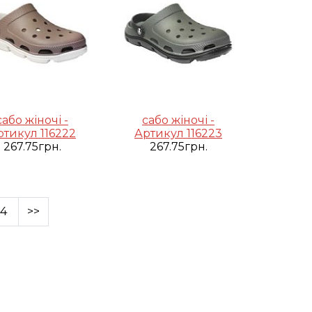
сабо жіночі -
сабо жіночі -
ртикул 116222
Артикул 116223
267.75грн.
267.75грн.
4
>>