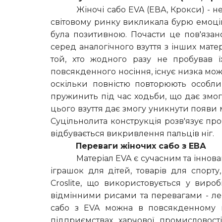
Жіночі сабо EVA (ЕВА, Крокси) - н
світовому ринку викликала бурю емоцій
була позитивною. Почасти це пов'язан
серед аналогічного взуття з інших мате
той, хто жодного разу не пробував ї
повсякденного носіння, існує низка можл
оскільки повністю повторюють особлив
пружинить під час ходьби, що дає змо
цього взуття дає змогу уникнути появи 
Суцільнолита конструкція розв'язує пр
відбувається викривлення пальців ніг.
Переваги жіночих сабо з ЕВА
Матеріал EVA є сучасним та інновац
іграшок для дітей, товарів для спорту
Croslite, що використовується у виро
відмінними рисами та перевагами - легкі
сабо з EVA можна в повсякденному но
підприємствах харчової промисловості