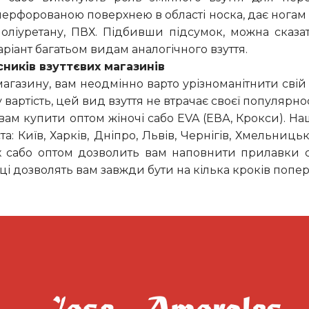
перфорованою поверхнею в області носка, дає ногам "
 поліуретану, ПВХ. Підбивши підсумок, можна сказат
ріант багатьом видам аналогічного взуття.
ників взуттєвих магазинів
агазину, вам неодмінно варто урізноманітнити свій
 вартість, цей вид взуття не втрачає своєї популярнос
ам купити оптом жіночі сабо EVA (ЕВА, Крокси). На
та: Київ, Харків, Дніпро, Львів, Чернігів, Хмельниць
их сабо оптом дозволить вам наповнити прилавки с
аці дозволять вам завжди бути на кілька кроків попе