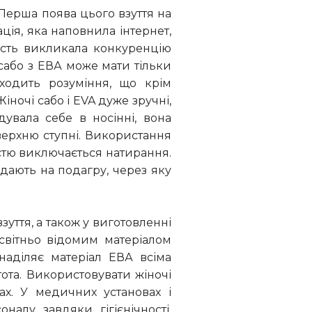
 Перша поява цього взуття на
ія, яка наповнила інтернет,
ість викликала конкуренцію
 сабо з ЕВА може мати тільки
иходить розуміння, що крім
іночі сабо і EVA дуже зручні,
увала себе в носінні, вона
верхню ступні. Використання
істю виключається натирання.
дають на подагру, через яку
зуття, а також у виготовленні
есвітньо відомим матеріалом
 наділяє матеріал ЕВА всіма
стота. Використовувати жіночі
ах. У медичних установах і
алу завдяки гігієнічності.