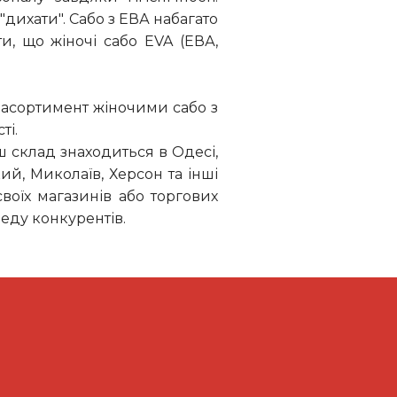
дихати". Сабо з ЕВА набагато
и, що жіночі сабо EVA (ЕВА,
 асортимент жіночими сабо з
ті.
ш склад знаходиться в Одесі,
кий, Миколаїв, Херсон та інші
воїх магазинів або торгових
реду конкурентів.