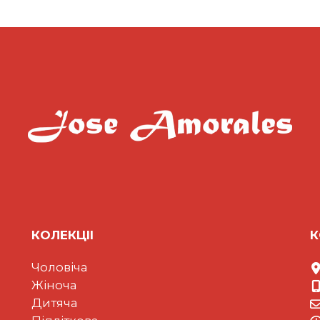
КОЛЕКЦII
К
Чоловіча
Жіноча
Дитяча