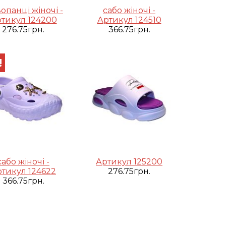
опанці жіночі -
сабо жіночі -
тикул 124200
Артикул 124510
276.75грн.
366.75грн.
!
сабо жіночі -
Артикул 125200
тикул 124622
276.75грн.
366.75грн.