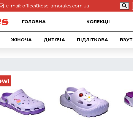
e-mail:
office@jose-amorales.com.ua
ГОЛОВНА
КОЛЕКЦII
ЖІНОЧА
ДИТЯЧА
ПІДЛІТКОВА
ВЗУТ
ew!