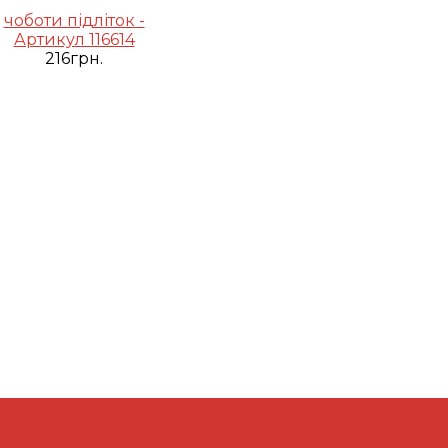
чоботи підліток -
Артикул 116614
216грн.