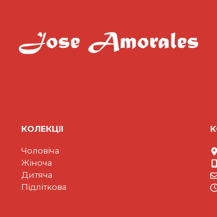
КОЛЕКЦII
К
Чоловіча
Жіноча
Дитяча
Підліткова