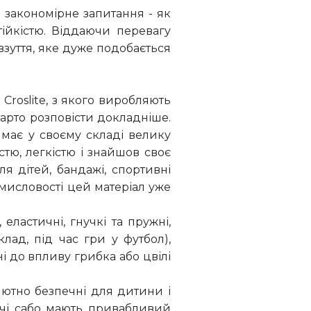
м закономірне запитання - як
тійкістю. Віддаючи перевагу
взуття, яке дуже подобається
 Croslite, з якого виробляють
варто розповісти докладніше.
 має у своєму складі велику
стю, легкістю і знайшов своє
я дітей, бандажі, спортивні
омисловості цей матеріал уже
 еластичні, гнучкі та пружні,
лад, під час гри у футбол),
ні до впливу грибка або цвілі
ютно безпечні для дитини і
тячі сабо мають привабливий