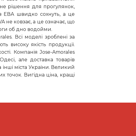
нне рішення для прогулянок,
з ЕВА швидко сохнуть, а це
A не ковзає, а це означає, що
ноги об дно водойми.
les. Всі моделі зроблені за
ть високу якість продукції.
ті. Компанія Jose-Amorales
десі, але доставка товарів
а інші міста України. Великий
х точок. Вигідна ціна, кращі