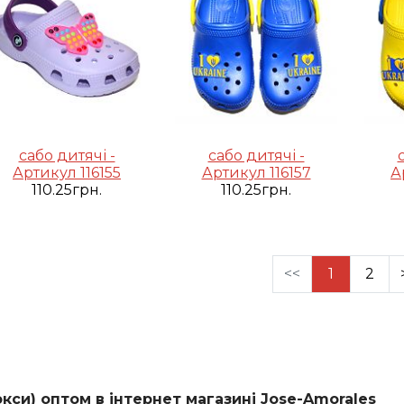
сабо дитячі -
сабо дитячі -
Артикул 116155
Артикул 116157
А
110.25грн.
110.25грн.
<<
1
2
окси) оптом в інтернет магазині Jose-Amorales