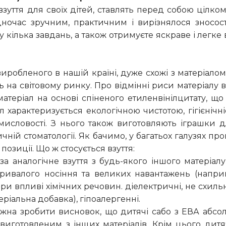
зуття для своїх дітей, ставлять перед собою цілко
дночас зручним, практичним і вирізнялося зносос
 кілька завдань, а також отримуєте яскраве і легке 
иробленого в нашій країні, дуже схожі з матеріалом
ь на світовому ринку. Про відмінні риси матеріалу 
теріал на основі спіненого етиленвінілцитату, що
л характеризується екологічною чистотою, гігієнічні
омисловості. З нього також виготовляють іграшки дл
чній стоматології. Як бачимо, у багатьох галузях пр
 позиції. Що ж стосується взуття:
а аналогічне взуття з будь-якого іншого матеріалу,
тривалого носіння та великих навантажень (наприк
при впливі хімічних речовин. діелектричні, не схиль
ріальна добавка), гіпоалергенні.
на зробити висновок, що дитячі сабо з ЕВА абсол
 виготовленим з інших матеріалів. Крім цього ди