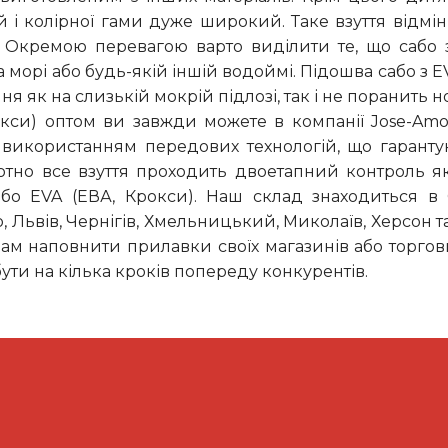
 і колірної гами дуже широкий. Таке взуття відмі
. Окремою перевагою варто виділити те, що сабо 
а морі або будь-якій іншій водоймі. Підошва сабо з EV
я як на слизькій мокрій підлозі, так і не поранить 
кси) оптом ви завжди можете в компанії Jose-Amora
використанням передових технологій, що гарантую
о все взуття проходить двоетапний контроль якос
бо EVA (ЕВА, Крокси). Наш склад знаходиться в О
ро, Львів, Чернігів, Хмельницький, Миколаїв, Херсон т
ам наповнити прилавки своїх магазинів або торгови
ути на кілька кроків попереду конкурентів.