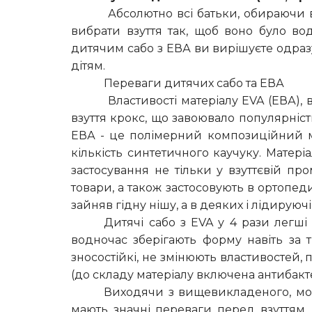
Абсолютно всі батьки, обираючи в
вибрати взуття так, щоб воно було во
дитячим сабо з ЕВА ви вирішуєте одразу
дітям.
Переваги дитячих сабо та ЕВА
Властивості матеріалу EVA (ЕВА), в
взуття крокс, що завоювало популярніст
ЕВА - це полімерний композиційний ма
кількість синтетичного каучуку. Матеріа
застосування не тільки у взуттєвій пр
товари, а також застосовують в ортопеди
зайняв гідну нішу, а в деяких і лідируючі
Дитячі сабо з EVA у 4 рази легші з
водночас зберігають форму навіть за 
зносостійкі, не змінюють властивостей, 
(до складу матеріалу включена антибакте
Виходячи з вищевикладеного, мож
мають значні переваги перед взуттям,