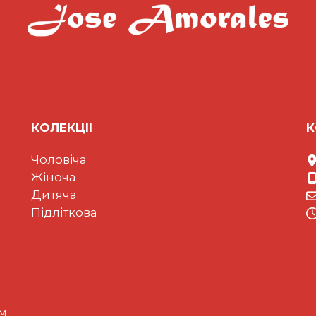
КОЛЕКЦII
К
Чоловіча
Жіноча
Дитяча
Підліткова
ом