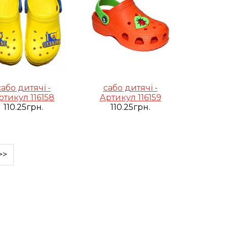
сабо дитячі -
сабо дитячі -
ртикул 116158
Артикул 116159
110.25грн.
110.25грн.
>>