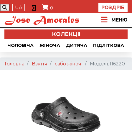
UA
РОЗДРІБ
0
МЕНЮ
КОЛЕКЦII
ЧОЛОВІЧА
ЖІНОЧА
ДИТЯЧА
ПІДЛІТКОВА
Головна
Взуття
сабо жіночі
Модель116220