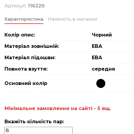
Артикул:
116220
Характиристика
Наявність в магазині
Колір опис:
Чорний
Матеріал зовнішній:
ЕВА
Матеріал підошви:
ЕВА
Повнота взуття:
середня
Основний колiр
Мiнiмальне замовлення на сайтi - 5 ящ.
Вкажіть кількість пар: