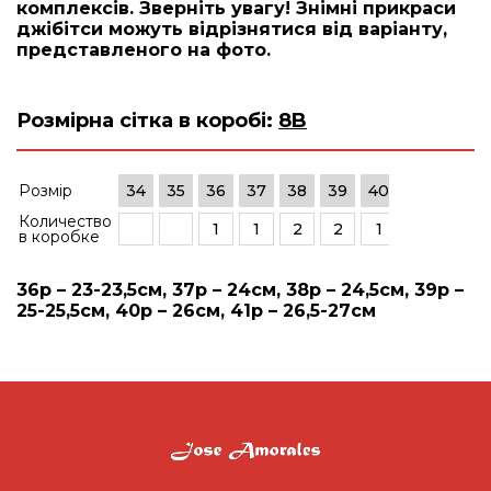
комплексів. Зверніть увагу! Знімні прикраси
джібітси можуть відрізнятися від варіанту,
представленого на фото.
Розмірна сітка в коробі:
8B
Розмір
34
35
36
37
38
39
40
41
42
Количество
1
1
2
2
1
1
в коробке
36р – 23-23,5см, 37р – 24см, 38р – 24,5см, 39р –
25-25,5см, 40р – 26см, 41р – 26,5-27см