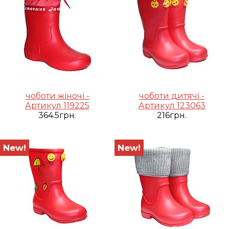
чоботи жіночі -
чоботи дитячі -
Артикул 119225
Артикул 123063
364.5грн.
216грн.
New!
New!