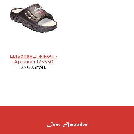
шльопанці жіночі -
Артикул 125330
276.75грн.