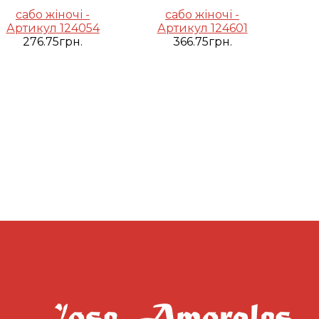
сабо жіночі -
сабо жіночі -
Артикул 124054
Артикул 124601
276.75грн.
366.75грн.