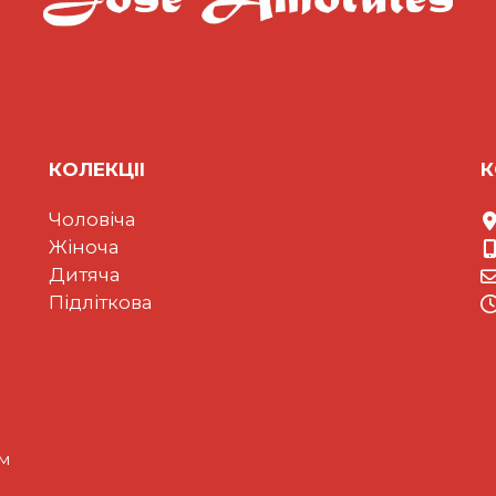
КОЛЕКЦII
К
Чоловіча
Жіноча
Дитяча
Підліткова
ом