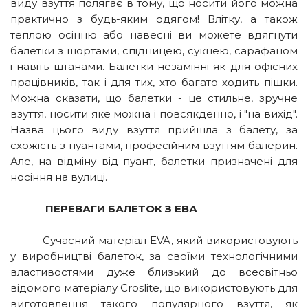
виду взуття полягає в тому, що носити його можна
практично з будь-яким одягом! Влітку, а також
теплою осінню або навесні ви можете вдягнути
балетки з шортами, спідницею, сукнею, сарафаном
і навіть штанами. Балетки незамінні як для офісних
працівників, так і для тих, хто багато ходить пішки.
Можна сказати, що балетки - це стильне, зручне
взуття, носити яке можна і повсякденно, і "на вихід".
Назва цього виду взуття прийшла з балету, за
схожість з пуантами, професійним взуттям балерин.
Але, на відміну від пуант, балетки призначені для
носіння на вулиці.
ПЕРЕВАГИ БАЛЕТОК З ЕВА
Сучасний матеріал EVA, який використовують
у виробництві балеток, за своїми технологічними
властивостями дуже близький до всесвітньо
відомого матеріалу Croslite, що використовують для
виготовлення такого популярного взуття, як