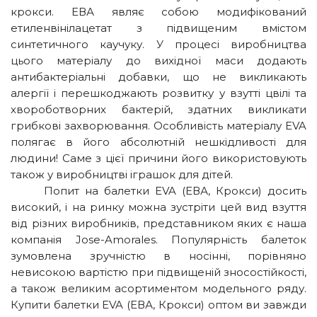
крокси. ЕВА являє собою модифікований
етиленвінілацетат з підвищеним вмістом
синтетичного каучуку. У процесі виробництва
цього матеріалу до вихідної маси додають
антибактеріальні добавки, що не викликають
алергії і перешкоджають розвитку у взутті цвілі та
хвороботворних бактерій, здатних викликати
грибкові захворювання. Особливість матеріалу EVA
полягає в його абсолютній нешкідливості для
людини! Саме з цієї причини його використовують
також у виробництві іграшок для дітей.
Попит на балетки EVA (ЕВА, Крокси) досить
високий, і на ринку можна зустріти цей вид взуття
від різних виробників, представником яких є наша
компанія Jose-Amorales. Популярність балеток
зумовлена зручністю в носінні, порівняно
невисокою вартістю при підвищеній зносостійкості,
а також великим асортиментом модельного ряду.
Купити балетки EVA (ЕВА, Крокси) оптом ви завжди