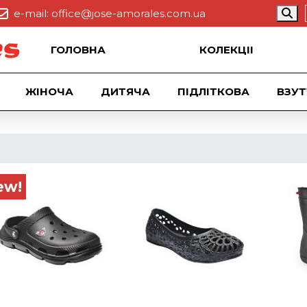
e-mail:
office@jose-amorales.com.ua
ГОЛОВНА
КОЛЕКЦII
ЖІНОЧА
ДИТЯЧА
ПІДЛІТКОВА
ВЗУТ
ew!