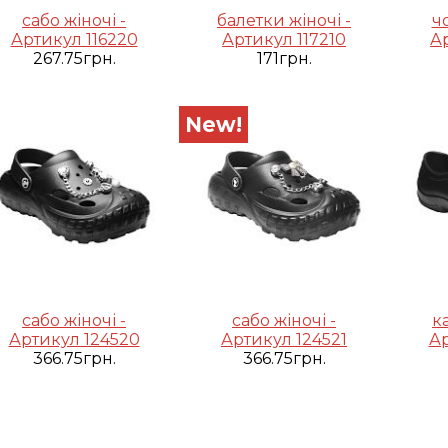
сабо жіночі -
балетки жіночі -
ч
Артикул 116220
Артикул 117210
А
267.75грн.
171грн.
New!
сабо жіночі -
сабо жіночі -
к
Артикул 124520
Артикул 124521
Ар
366.75грн.
366.75грн.