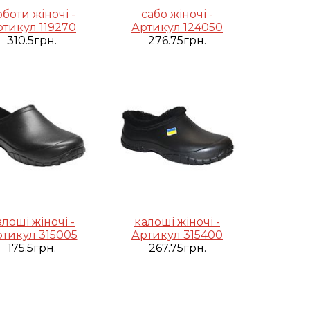
оботи жіночі -
сабо жіночі -
ртикул 119270
Артикул 124050
310.5грн.
276.75грн.
алоші жіночі -
калоші жіночі -
тикул 315005
Артикул 315400
175.5грн.
267.75грн.