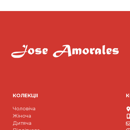
КОЛЕКЦII
К
Чоловіча
Жіноча
Дитяча