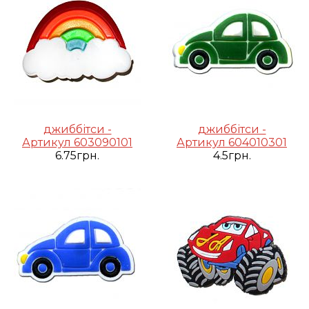
джиббітси -
джиббітси -
Артикул 603090101
Артикул 604010301
6.75грн.
4.5грн.