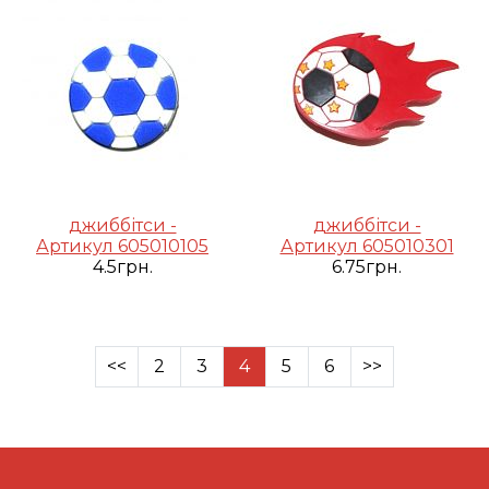
джиббітси -
джиббітси -
Артикул 605010105
Артикул 605010301
4.5грн.
6.75грн.
<<
2
3
4
5
6
>>