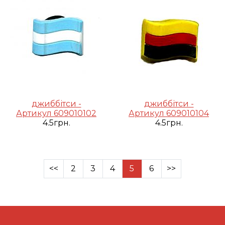
джиббітси -
джиббітси -
Артикул 609010102
Артикул 609010104
4.5грн.
4.5грн.
<<
2
3
4
5
6
>>