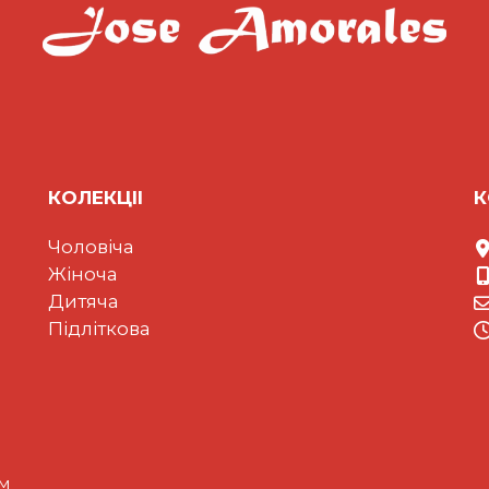
КОЛЕКЦII
К
Чоловіча
Жіноча
Дитяча
Підліткова
ом