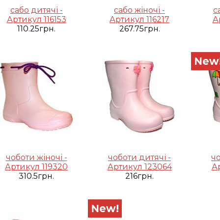
сабо дитячі -
сабо жіночі -
с
Артикул 116153
Артикул 116217
А
110.25грн.
267.75грн.
New
чоботи жіночі -
чоботи дитячі -
чо
Артикул 119320
Артикул 123064
А
310.5грн.
216грн.
New!