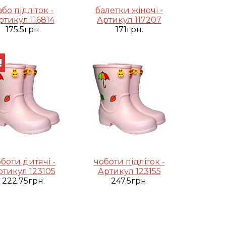
або підліток -
балетки жіночі -
ртикул 116814
Артикул 117207
175.5грн.
171грн.
!
боти дитячі -
чоботи підліток -
ртикул 123105
Артикул 123155
222.75грн.
247.5грн.