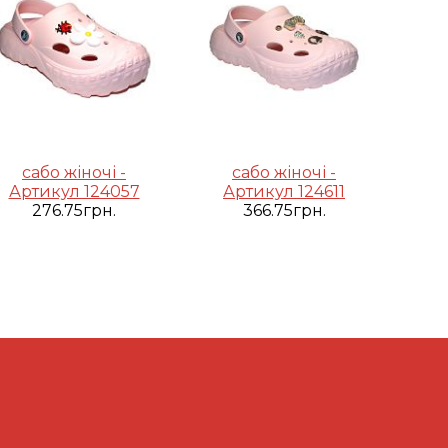
сабо жіночі -
сабо жіночі -
Артикул 124057
Артикул 124611
276.75грн.
366.75грн.